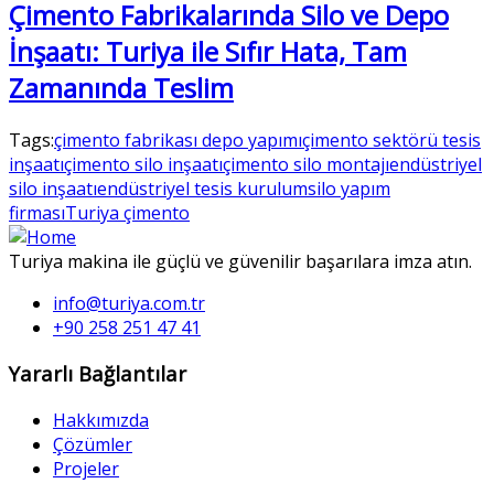
Çimento Fabrikalarında Silo ve Depo
İnşaatı: Turiya ile Sıfır Hata, Tam
Zamanında Teslim
Tags:
çimento fabrikası depo yapımı
çimento sektörü tesis
inşaatı
çimento silo inşaatı
çimento silo montajı
endüstriyel
silo inşaatı
endüstriyel tesis kurulum
silo yapım
firması
Turiya çimento
Turiya makina ile güçlü ve güvenilir başarılara imza atın.
info@turiya.com.tr
+90 258 251 47 41
Yararlı Bağlantılar
Hakkımızda
Çözümler
Projeler