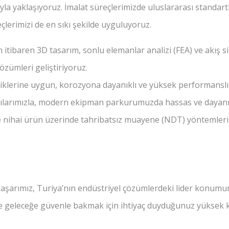
ıyla yaklaşıyoruz. İmalat süreçlerimizde uluslararası standa
çlerimizi de en sıkı şekilde uyguluyoruz.
 itibaren 3D tasarım, sonlu elemanlar analizi (FEA) ve akış s
özümleri geliştiriyoruz.
klerine uygun, korozyona dayanıklı ve yüksek performanslı
kçılarımızla, modern ekipman parkurumuzda hassas ve dayanıkl
nihai ürün üzerinde tahribatsız muayene (NDT) yöntemleri 
aşarımız, Turiya’nın endüstriyel çözümlerdeki lider konumunu 
e geleceğe güvenle bakmak için ihtiyaç duyduğunuz yüksek k