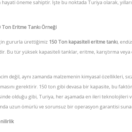
 hayati öneme sahiptir. İşte bu noktada Turiya olarak, yıllar
0 Ton Eritme Tankı Örneği
çin gururla ürettiğimiz
150 Ton kapasiteli eritme tankı
, endü
ir. Bu tür yüksek kapasiteli tanklar, eritme, karıştırma veya 
acim değil, aynı zamanda malzemenin kimyasal özellikleri, sıc
lınmasını gerektirir. 150 ton gibi devasa bir kapasite, bu fakt
nde olduğu gibi, Turiya, her aşamada en ileri teknolojileri v
manda uzun ömürlü ve sorunsuz bir operasyon garantisi suna
ilirlik