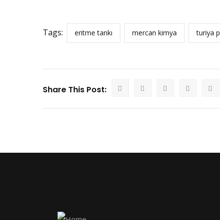
Tags:
eritme tankı
mercan kimya
turiya p
Share This Post: